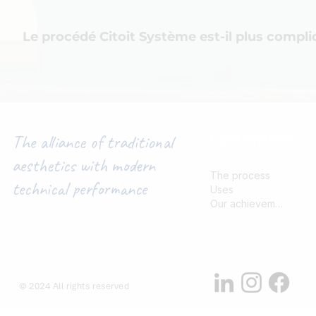
Pour connaitre la tarif exact nous vous invitons à effectuer une deman
délais. Il convient malgré tout de garder à l'esprit que le coût de main 
Le procédé Citoit Système est-il plus compli
rapport aux solutions de couvertures traditionnelles ou à l'utilisation de
légèrement supérieur à celui d'une plaque support de tuile pour des p
L'utilisation de notre procédé est similaire à celle d'un bac acier tradit
The alliance of traditional
Citoit Système
aesthetics with modern
The process
technical performance
Uses
Our achievements
© 2024 All rights reserved