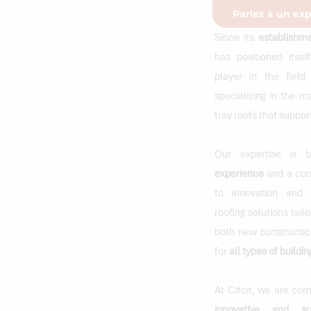
Parlez à un exp
Since its
establishm
has positioned itsel
player in the field
specializing in the m
tray roofs that support
Our expertise is 
experience
and a co
to innovation and 
roofing solutions tail
both new constructio
for
all types of build
At Citoit, we are com
innovative and sus