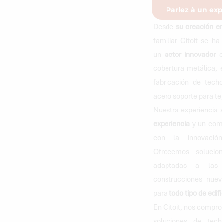
Parlez à un exp
Desde
su creación e
familiar Citoit se h
un
actor innovador
e
cobertura metálica, 
fabricación de tech
acero soporte para te
Nuestra experiencia
experiencia
y un com
con la innovació
Ofrecemos solucio
adaptadas a las
construcciones nuev
para
todo tipo de edif
En Citoit, nos compr
soluciones de tech