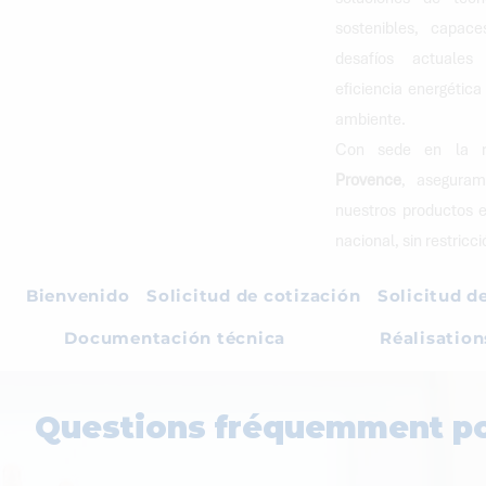
sostenibles, capace
desafíos actuale
eficiencia energética
ambiente.
Con sede en la 
Provence
, aseguram
nuestros productos en
nacional, sin restricc
Bienvenido
Solicitud de cotización
Solicitud d
Documentación técnica
Réalisation
Questions fréquemment p