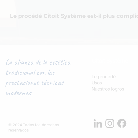
Pour connaitre la tarif exact nous vous invitons à effectuer une deman
délais. Il convient malgré tout de garder à l'esprit que le coût de main 
Le procédé Citoit Système est-il plus compli
rapport aux solutions de couvertures traditionnelles ou à l'utilisation de
légèrement supérieur à celui d'une plaque support de tuile pour des p
L'utilisation de notre procédé est similaire à celle d'un bac acier tradit
La alianza de la estética
Citoit Système
tradicional con las
Le procédé
prestaciones técnicas
Usos
Nuestros logros
modernas
© 2024 Todos los derechos
reservados