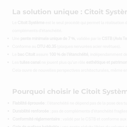
La solution unique : Citoit Syst
Le
Citoit Système
est le seul procédé qui permet la réalisation d
compléments d’étanchéité.
Une
pente minimale unique de 7 %
, validée par le
CSTB (Avis T
Conforme au
DTU 40.35
(plaques nervurées acier revêtues).
Le
bac Citoit
assure
100 % de l’étanchéité
, indépendamment des
Les
tuiles canal
ne jouent plus qu’un rôle
esthétique et patrimon
Cela ouvre de nouvelles perspectives architecturales, même en
Pourquoi choisir le Citoit Systè
Fiabilité éprouvée
: l’étanchéité ne dépend pas de la pose des tu
Durabilité renforcée
: pas de compléments d’étanchéité fragiles
Conformité réglementaire
: validé par le CSTB et conforme au