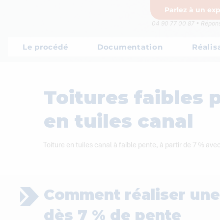
Parlez à un exp
04 90 77 00 87 • Répons
Le procédé
Documentation
Réalis
Toitures faibles 
en tuiles canal
Toiture en tuiles canal à faible pente, à partir de 7 % av
Comment réaliser une 
dès 7 % de pente